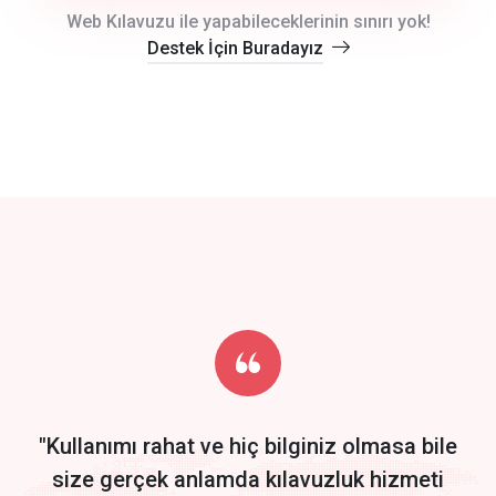
crm auto cync
Web Kılavuzu ile yapabileceklerinin sınırı yok!
Destek İçin Buradayız
click to call back
track energy costs
predictive dialing
Get Started
Start by trying our service for 30 days free trial no credit card
required.
"Kullanımı rahat ve hiç bilginiz olmasa bile
size gerçek anlamda kılavuzluk hizmeti