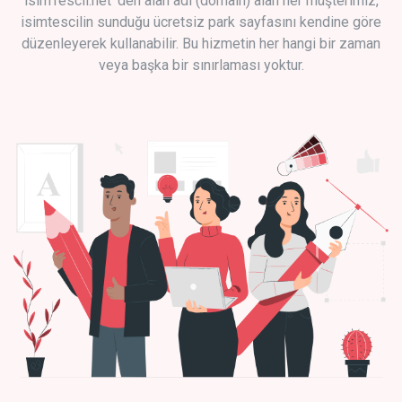
isimTescil.net 'den alan adı (domain) alan her müşterimiz,
isimtescilin sunduğu ücretsiz park sayfasını kendine göre
düzenleyerek kullanabilir. Bu hizmetin her hangi bir zaman
veya başka bir sınırlaması yoktur.