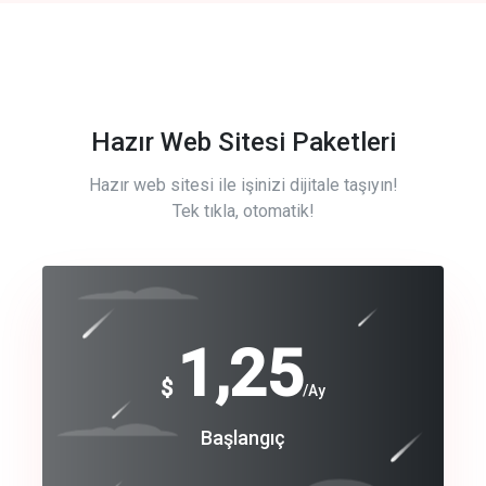
Hazır Web Sitesi Paketleri
Hazır web sitesi ile işinizi dijitale taşıyın!
Tek tıkla, otomatik!
Free
1,25
$
/Ay
Basic
Başlangıç