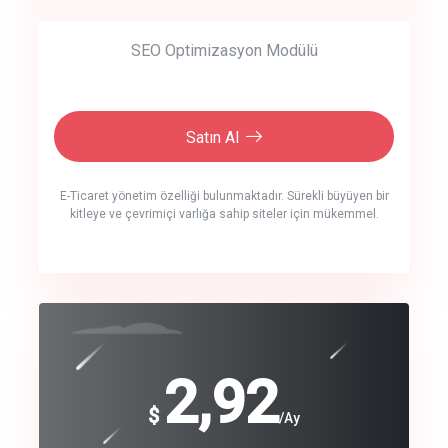
SEO Optimizasyon Modülü
Satın Al
E-Ticaret yönetim özelliği bulunmaktadır. Sürekli büyüyen bir
kitleye ve çevrimiçi varlığa sahip siteler için mükemmel.
crm auto cync
click to call back
240
2,92
$
$
/year
/Ay
track energy costs