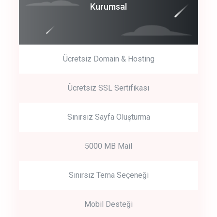
Coroprate
Kurumsal
predictive dialing
Ücretsiz Domain & Hosting
Get Started
Ücretsiz SSL Sertifikası
Start by trying our service for 30 days free trial no credit card
required.
Sınırsız Sayfa Oluşturma
5000 MB Mail
Sınırsız Tema Seçeneği
Mobil Desteği